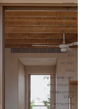
משרביות
פסיפס לבריכה
פסיפסים
רוחמה שרון
אריחי טרצו
רוחמה שרון MOI -
אישי
יבוא אישי של מוצרים
לבית
ריצופי חוץ
בלטות
RAW CHIC רואו שיק
אריחים בלתי רגילים
TERRA COTTA
LOOK
אריחים צורניים