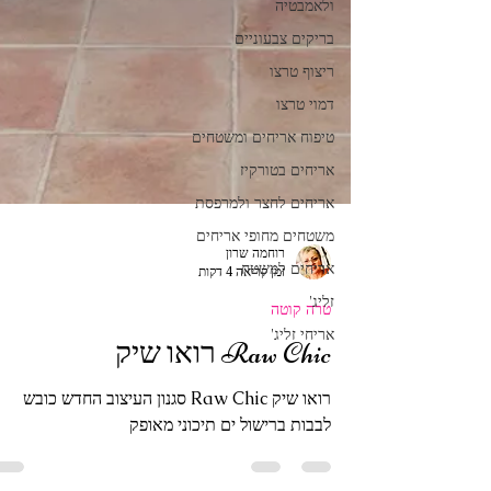
ולאמבטיה
בריקים צבעוניים
ריצוף טרצו
דמוי טרצו
טיפוח אריחים ומשטחים
אריחים בטורקיז
אריחים לחצר ולמרפסת
משטחים מחופי אריחים
אריחים למשטח
רוחמה שרון
זליג'
זמן קריאה 4 דקות
אריחי זליג'
טרה קוטה
Raw Chic רואו שיק
רואו שיק Raw Chic סגנון העיצוב החדש כובש
לבבות ברישול ים תיכוני מאופק