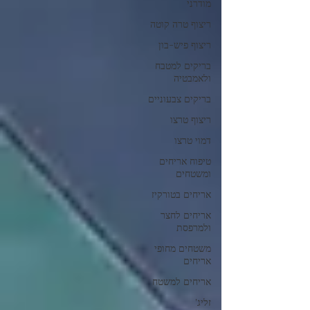
מודרני
ריצוף טרה קוטה
ריצוף פיש-בון
בריקים למטבח
ולאמבטיה
בריקים צבעוניים
ריצוף טרצו
דמוי טרצו
טיפוח אריחים
ומשטחים
אריחים בטורקיז
אריחים לחצר
ולמרפסת
משטחים מחופי
אריחים
אריחים למשטח
זליג'