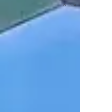
אריחי זליג'