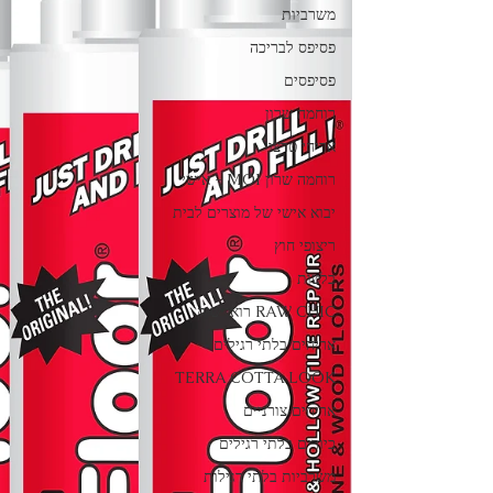
משרביות
פסיפס לבריכה
פסיפסים
רוחמה שרון
אריחי טרצו
רוחמה שרון MOI - אישי
יבוא אישי של מוצרים לבית
ריצופי חוץ
בלטות
RAW CHIC רואו שיק
אריחים בלתי רגילים
TERRA COTTA LOOK
אריחים צורניים
כיורים בלתי רגילים
משרביות בלתי רגילות