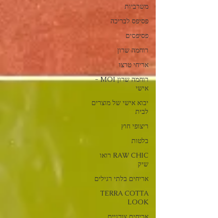
משרביות
פסיפס לבריכה
פסיפסים
רוחמה שרון
אריחי טרצו
רוחמה שרון MOI -
אישי
יבוא אישי של מוצרים
לבית
ריצופי חוץ
בלטות
RAW CHIC רואו
שיק
אריחים בלתי רגילים
TERRA COTTA
LOOK
אריחים צורניים