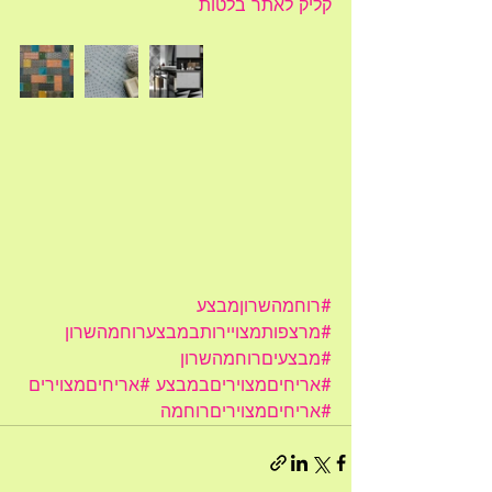
קליק לאתר בלטות 
#רוחמהשרוןמבצע
#מרצפותמצויירותבמבצערוחמהשרון
#מבצעיםרוחמהשרון
#אריחיםמצויריםבמבצע
#אריחיםמצוירים
#אריחיםמצויריםרוחמה