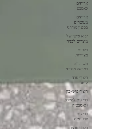
אריחים
לאמבט
אריחים
מעוטרים
בסגנון מודרני
יבוא אישי של
מוצרים לבניה
בלטות
מצוירות
משרביות
במראה מודרני
ריצוף טרה
קוטה
ריצוף פיש-בון
בריקים למטבח
ולאמבטיה
בריקים
צבעוניים
ריצוף טרצו