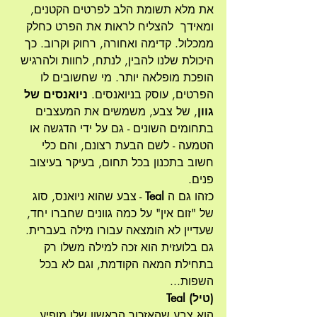
את מלא תשומת הלב לפרטים הקטנים, 
ומאידך  להצליח לראות את הפרט כחלק 
ממכלול. קדימה ואחורה, רחוק וקרוב. כך 
היכולת שלנו להבין, לנתח, לחוות ולהרגיש 
הופכת מופלאה יותר. מי שחשובים לו 
הפרטים, עוסק בניואנסים. 
ניואנסים של 
גוון
, של צבע, משמשים את המעצבים 
בתחומים השונים - גם על ידי הדגשה או 
הטמעה - לשם הבעת רצונם, והם כלי 
חשוב בתכנון בכל תחום, בעיקר בעיצוב 
פנים. 
כזהו גם ה 
Teal
 - צבע שהוא ניואנס, סוג 
של "זום אין" על כמה גוונים שחברו יחד, 
שעדיין לא הומצאה עבורו מילה בעברית. 
גם בלועזית הוא זכה למילה משלו רק 
בתחילת המאה הקודמת, וגם לא בכל 
השפות...
Teal (טיל)
הוא צבע שהאזכור הראשון שלו מופיע 