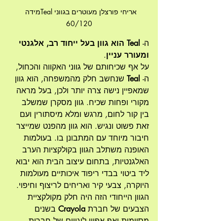
אריחי פורצלן מעוטרים בגווני Tealמידה  
60/120
ה- 
Teal הוא גוון בעל ייחוד רב, אלגנטי 
ומעורר עניין
. 
על אף שכיחותם של גווני האקווה והכחול, 
ה-
 Teal
 שנחשב חלק מהמשפחה, הוא גוון 
שמאפיין נישה צרה יותר ולכן, בעל מראה 
מקורי ופחות שכיח. גוון מסקרן שמשלב 
בין קור לחום, מרגש ומלא מיסתורין ועם 
זאת פשוט ונגיש. הוא גוון מהפנט שמייצר 
חיבור מיוחד עם המתבונן בו. בעולמות 
האופנה משתלב הגוון בקולקציות הערב 
האלגנטיות, בתחום עיצוב הבית הוא יבוא 
ליד ביטוי בבדי ריפוד איכותיים מעולמות 
היוקרה, צבעי קיר ואריחים לריצוף וחיפוי.
הגוון הייחודי הזה היה חלק מקולקציית 
הצבעים של חברת 
Crayola
 בשנים 
מסוימות ואף אפיין לוגויים של חברות 