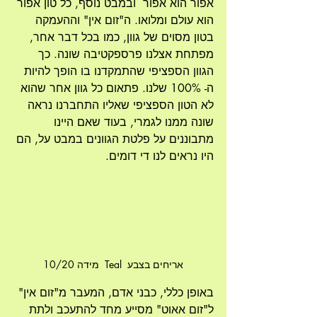
אפור הוא אפור  ובמבט נוסף, כל טון אפור 
הוא עולם ומלואו. ה"זום אין" וההעמקה 
בטון מסוים של גוון, כמו בכל דבר אחר, 
מפתחת אצלנו פרספקטיבה שונה. כך 
הגוון הספציפי שהתמקדנו בו הופך להיות 
ה- 100% שלנו. פתאום כל גוון אחר שהוא 
לא הטון הספציפי שאליו התחברנו נראה 
שונה ממנו לגמרי, בעוד שאם היינו 
מתבוננים על פלטת הגוונים במבט על, הם 
היו נראים לנו די דומים. 
אריחים בצבע  Teal  מידה 10/20
באופן כללי, כבני אדם, המעבר מ"זום אין" 
ל"זום אאוט" מסייע מחד להתעכב ולתת 