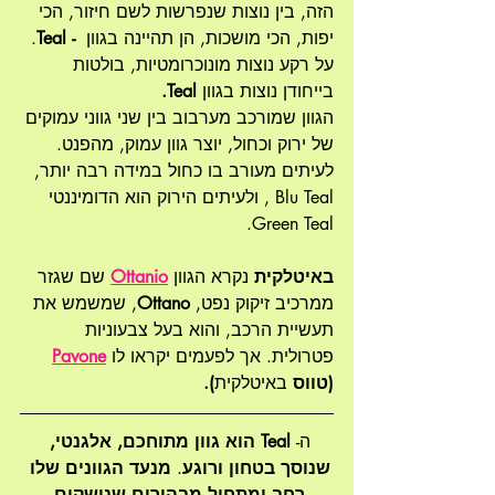
הזה, בין נוצות שנפרשות לשם חיזור, הכי 
יפות, הכי מושכות, הן תהיינה בגוון 
 - Teal
. 
על רקע נוצות מונוכרומטיות, בולטות 
בייחודן נוצות בגוון 
Teal.
הגוון שמורכב מערבוב בין שני גווני עמוקים 
של ירוק וכחול, יוצר גוון עמוק, מהפנט. 
לעיתים מעורב בו כחול במידה רבה יותר, 
Blu Teal , ולעיתים הירוק הוא הדומיננטי 
Green Teal. 
באיטלקית
 נקרא הגוון
Ottanio
 שם שגזר 
ממרכיב זיקוק נפט, 
Ottano
, שמשמש את 
תעשיית הרכב, והוא בעל צבעוניות 
פטרולית. אך לפעמים יקראו לו 
Pavone
(טווס 
באיטלקית
).
ה- 
Teal הוא גוון מתוחכם, אלגנטי, 
שנוסך בטחון ורוגע
. 
מנעד הגוונים שלו 
רחב ומתחיל מבהירים שנושקים 