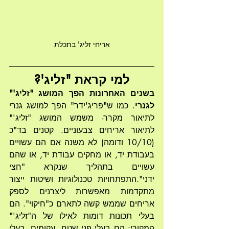
אריחי זליג' בתכלת
למי קראת "זליג'?
בשנים האחרונות הפך המושג "זליג'" 
לגנרי
. כמו ש"פריג'ידר" הפך למושג גנרי 
לתיאור מקרר- משמש המושג "זליג'" 
לתיאור אריחים צבעוניים. קטנים בד"כ 
(10/10 ודומה) לא משנה אם הם עשויים 
בעבודת יד, או מחקים עבודת יד, או שהם 
עשויים בתהליך שנקרא "חצי 
ידני".התפתחויות טכנולוגיות ושיטות ייצור 
מתקדמות מאפשרות ליצרנים לספק 
אריחים שממש קשה לתארם כ"חיקוי". הם 
בעלי תכונות דומות לאילו של ה"זליג'" 
המקורי: הם בעלי פני שטח, עקומים, בעלי 