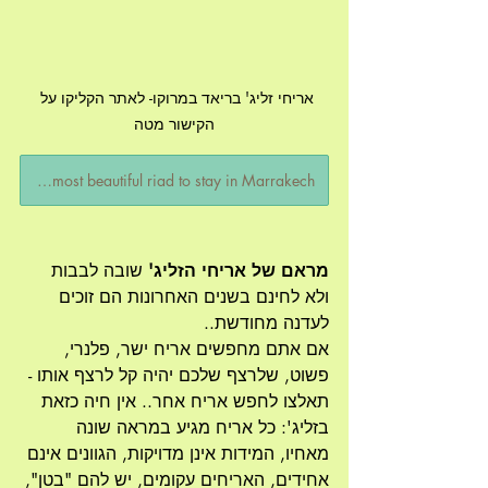
אריחי זליג' בריאד במרוקו- לאתר הקליקו על 
הקישור מטה
the most beautiful riad to stay in Marrakech
מראם של אריחי הזליג'
 שובה לבבות 
ולא לחינם בשנים האחרונות הם זוכים 
לעדנה מחודשת..
אם אתם מחפשים אריח ישר, פלנרי, 
פשוט, שלרצף שלכם יהיה קל לרצף אותו - 
תאלצו לחפש אריח אחר.. אין חיה כזאת 
בזליג': כל אריח מגיע במראה שונה 
מאחיו, המידות אינן מדויקות, הגוונים אינם 
אחידים, האריחים עקומים, יש להם "בטן", 