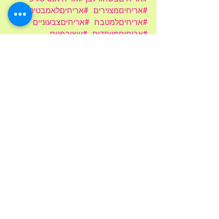
#אריחיםמצוירים
#אריחיםלאמבטיה
#אריחיםלמטבח
#אריחיםצבעוניים
#אריחיםמיוחדים
#עיצובפנים
#חיפוייםוריצופים
#קרמיקהלאמבטיה
אריחים בלתי רגילים
פסיפסים
רוחמה שרון
פוסטים אחרונים
הצג הכול